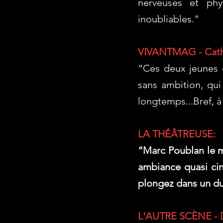
nerveuses et phys
inoubliables."
VIVANTMAG - Cath
“Ces deux jeunes c
sans ambition, qui
longtemps...Bref, à 
LA THÉÂTREUSE:
“Marc Poublan le m
ambiance quasi cin
plongez dans un du
L'AUTRE SCÈNE - Da