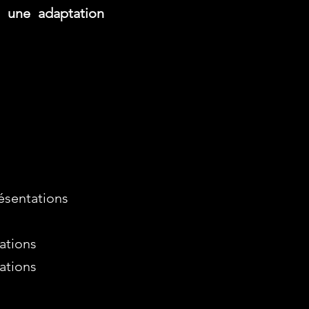
 une adaptation
ésentations
tations
tations