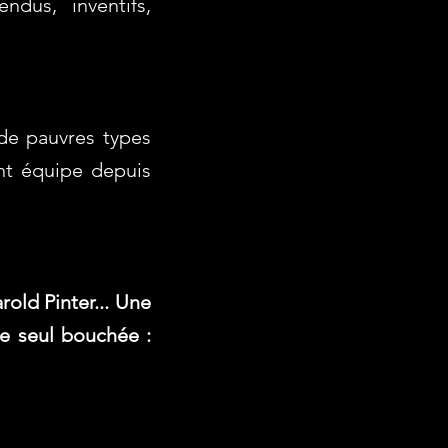
ndus, inventifs,
 de pauvres types
nt équipe depuis
old Pinter... Une
e seul bouchée :