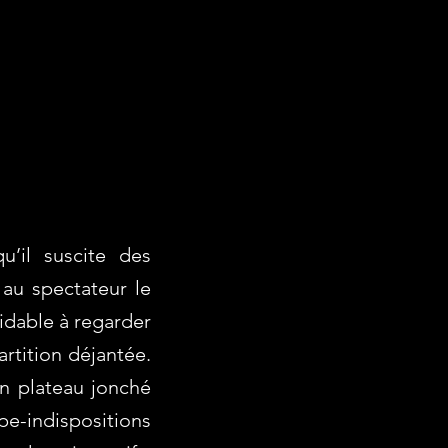
u’il suscite des
 au spectateur le
midable à regarder
rtition déjantée.
n plateau jonché
ape-indispositions